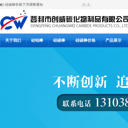
硅碳棒价格下浮调整通知
放假与开工通知
硅碳棒涨价通知
登封市创威高温材料有限公司
6月20日硅碳棒批发价格
6月19日硅碳棒价格
硅碳棒使用说明书
硅碳棒使用说明书
硅碳棒复产公告
关于我们
硅钼棒
硅碳棒
硅碳棒价格
产品展示
硅碳棒停产通知