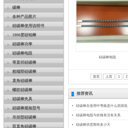
碳棒
各种产品图片
硅碳棒使用说明书
1800度硅钼棒
硅碳棒功率
硅碳棒电阻
硅碳棒电阻
等直径硅碳棒
粗端部硅碳棒
首页
上页
1
2
直角硅碳棒
螺纹硅碳棒
推荐资讯
硅碳棒夹具
硅碳棒在使用中弯曲是什么原因造
硅碳棒规格型号
硅碳棒电阻与价格有没有关系
吊挂型硅碳棒
硅碳棒供货期有多少天
双直角硅碳棒