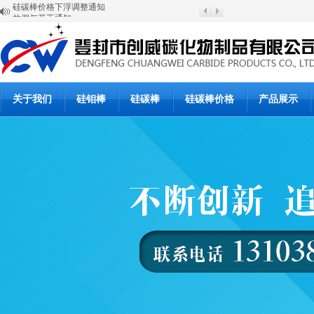
放假与开工通知
硅碳棒涨价通知
登封市创威高温材料有限公司
6月20日硅碳棒批发价格
6月19日硅碳棒价格
硅碳棒使用说明书
硅碳棒使用说明书
硅碳棒复产公告
关于我们
硅钼棒
硅碳棒
硅碳棒价格
产品展示
硅碳棒停产通知
硅碳棒价格下浮调整通知