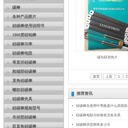
碳棒
各种产品图片
硅碳棒使用说明书
1800度硅钼棒
硅碳棒功率
硅碳棒电阻
碳化硅加热片
等直径硅碳棒
粗端部硅碳棒
首页
上页
1
2
直角硅碳棒
螺纹硅碳棒
推荐资讯
硅碳棒夹具
硅碳棒在使用中弯曲是什么原因造
硅碳棒规格型号
硅碳棒电阻与价格有没有关系
吊挂型硅碳棒
硅碳棒供货期有多少天
双直角硅碳棒