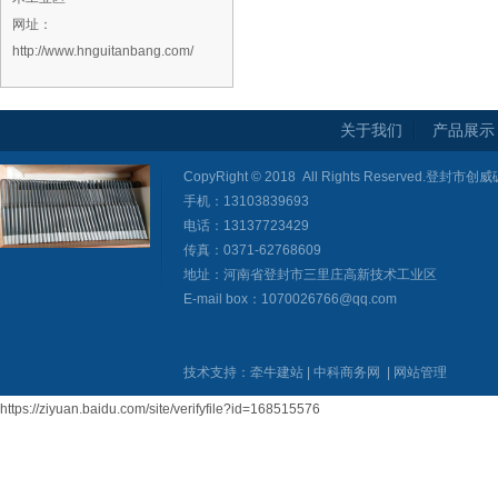
网址：
http://www.hnguitanbang.com/
关于我们
产品展示
CopyRight © 2018 All Rights Reserved
手机：13103839693
电话：13137723429
传真：0371-62768609
地址：河南省登封市三里庄高新技术工业区
E-mail box：1070026766@qq.com
技术支持：
牵牛建站
|
中科商务网
|
网站管理
https://ziyuan.baidu.com/site/verifyfile?id=168515576