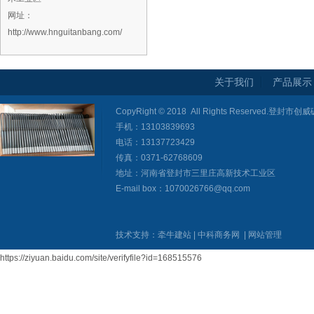
网址：
http://www.hnguitanbang.com/
关于我们
产品展示
CopyRight © 2018 All Rights Reserved
手机：13103839693
电话：13137723429
传真：0371-62768609
地址：河南省登封市三里庄高新技术工业区
E-mail box：1070026766@qq.com
技术支持：
牵牛建站
|
中科商务网
|
网站管理
https://ziyuan.baidu.com/site/verifyfile?id=168515576