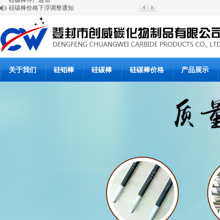
硅碳棒价格下浮调整通知
放假与开工通知
硅碳棒涨价通知
登封市创威高温材料有限公司
6月20日硅碳棒批发价格
6月19日硅碳棒价格
硅碳棒使用说明书
硅碳棒使用说明书
关于我们
硅钼棒
硅碳棒
硅碳棒价格
产品展示
硅碳棒复产公告
硅碳棒停产通知