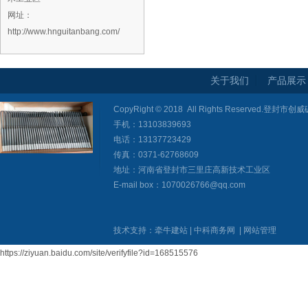
网址：
http://www.hnguitanbang.com/
关于我们
产品展示
CopyRight © 2018 All Rights Reserved
手机：13103839693
电话：13137723429
传真：0371-62768609
地址：河南省登封市三里庄高新技术工业区
E-mail box：1070026766@qq.com
技术支持：
牵牛建站
|
中科商务网
|
网站管理
https://ziyuan.baidu.com/site/verifyfile?id=168515576