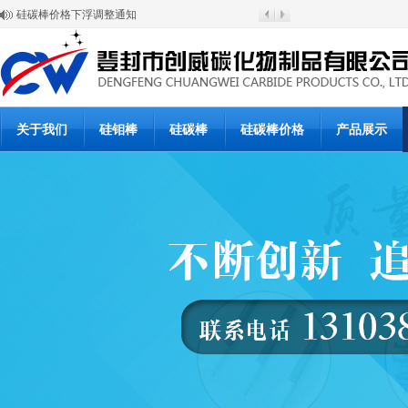
硅碳棒价格下浮调整通知
放假与开工通知
硅碳棒涨价通知
登封市创威高温材料有限公司
6月20日硅碳棒批发价格
6月19日硅碳棒价格
硅碳棒使用说明书
硅碳棒使用说明书
硅碳棒复产公告
关于我们
硅钼棒
硅碳棒
硅碳棒价格
产品展示
硅碳棒停产通知