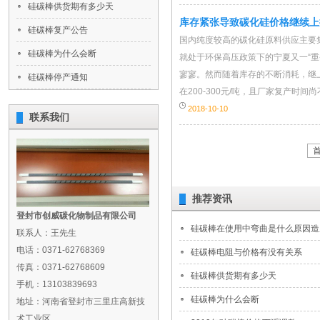
硅碳棒供货期有多少天
库存紧张导致碳化硅价格继续上
硅碳棒复产公告
国内纯度较高的碳化硅原料供应主要
硅碳棒为什么会断
就处于环保高压政策下的宁夏又一“
寥寥。然而随着库存的不断消耗，继
硅碳棒停产通知
在200-300元/吨，且厂家复产时间尚
2018-10-10
联系我们
推荐资讯
登封市创威碳化物制品有限公司
硅碳棒在使用中弯曲是什么原因造
联系人：王先生
电话：0371-62768369
硅碳棒电阻与价格有没有关系
传真：0371-62768609
硅碳棒供货期有多少天
手机：13103839693
硅碳棒为什么会断
地址：河南省登封市三里庄高新技
术工业区