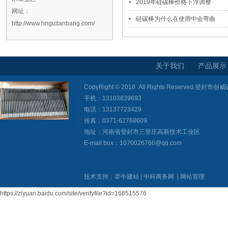
2019年硅碳棒价格下浮调整
网址：
硅碳棒为什么在使用中会弯曲
http://www.hnguitanbang.com/
关于我们
产品展示
CopyRight © 2018 All Rights Reserved
手机：13103839693
电话：13137723429
传真：0371-62768609
地址：河南省登封市三里庄高新技术工业区
E-mail box：1070026766@qq.com
技术支持：
牵牛建站
|
中科商务网
|
网站管理
https://ziyuan.baidu.com/site/verifyfile?id=168515576