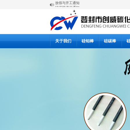
硅碳棒涨价通知
登封市创威高温材料有限公司
6月20日硅碳棒批发价格
6月19日硅碳棒价格
硅碳棒使用说明书
硅碳棒使用说明书
硅碳棒复产公告
硅碳棒停产通知
关于我们
硅钼棒
硅碳棒
硅碳棒价格下浮调整通知
放假与开工通知