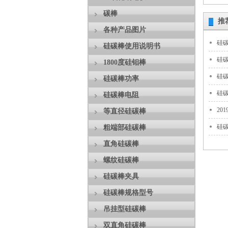
碳棒
推
各种产品图片
硅
硅碳棒使用说明书
硅
1800度硅钼棒
硅
硅碳棒功率
硅
硅碳棒电阻
20
等直径硅碳棒
硅
粗端部硅碳棒
直角硅碳棒
螺纹硅碳棒
硅碳棒夹具
硅碳棒规格型号
吊挂型硅碳棒
双直角硅碳棒