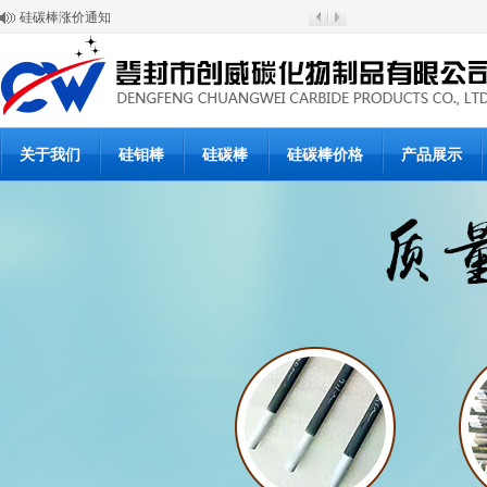
硅碳棒涨价通知
登封市创威高温材料有限公司
6月20日硅碳棒批发价格
6月19日硅碳棒价格
硅碳棒使用说明书
硅碳棒使用说明书
硅碳棒复产公告
硅碳棒停产通知
关于我们
硅钼棒
硅碳棒
硅碳棒价格
产品展示
硅碳棒价格下浮调整通知
放假与开工通知