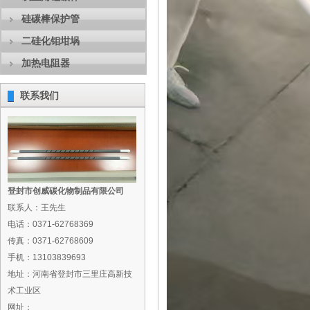
硅碳棒保护管
二硅化钼坩埚
加热电阻器
联系我们
登封市创威碳化物制品有限公司
联系人：王先生
电话：0371-62768369
传真：0371-62768609
手机：13103839693
地址：河南省登封市三里庄高新技
术工业区
网址：