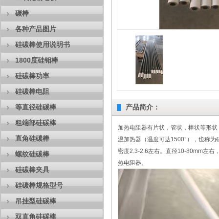
碳棒
各种产品图片
硅碳棒使用说明书
1800度硅钼棒
硅碳棒功率
硅碳棒电阻
等直径硅碳棒
产品简介：
粗端部硅碳棒
加热电阻器有片状，管状，棒状等形状
直角硅碳棒
温加热器（温度可达1500°），也
密度2.3-2.6左右。直径10-80m
螺纹硅碳棒
热电阻器。
硅碳棒夹具
硅碳棒规格型号
吊挂型硅碳棒
双直角硅碳棒