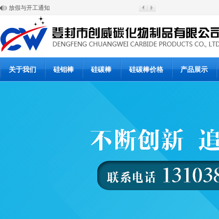
放假与开工通知
硅碳棒涨价通知
登封市创威高温材料有限公司
6月20日硅碳棒批发价格
6月19日硅碳棒价格
硅碳棒使用说明书
硅碳棒使用说明书
硅碳棒复产公告
关于我们
硅钼棒
硅碳棒
硅碳棒价格
产品展示
硅碳棒停产通知
硅碳棒价格下浮调整通知