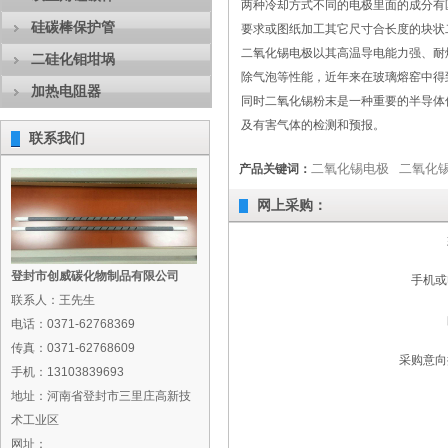
两种冷却方式不同的电极里面的成分有区别
硅碳棒保护管
要求或图纸加工其它尺寸合长度的块状
二氧化锡电极以其高温导电能力强、耐
二硅化钼坩埚
除气泡等性能，近年来在玻璃熔窑中得
加热电阻器
同时二氧化锡粉末是一种重要的半导体
及有害气体的检测和预报。
联系我们
二氧化锡电极
二氧化
产品关键词：
网上采购：
登封市创威碳化物制品有限公司
手机或
联系人：王先生
电话：0371-62768369
传真：0371-62768609
采购意向
手机：13103839693
地址：河南省登封市三里庄高新技
术工业区
网址：