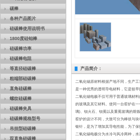
碳棒
各种产品图片
硅碳棒使用说明书
1800度硅钼棒
硅碳棒功率
硅碳棒电阻
等直径硅碳棒
产品简介：
粗端部硅碳棒
二氧化锡原材料根据产地不同，生产工艺
直角硅碳棒
是一种优秀的透明导电材料，它是较早
二氧化锡电极不仅可用于普通玻璃材料
螺纹硅碳棒
的玻璃及其它材料。使同一台窑炉在一
硅碳棒夹具
璃)、钡火石、钡冕以及重冕玻璃的熔炼
硅碳棒规格型号
窑炉的设计不同，大致可分为棒状与块
银针，是为了增加其导电性能，为了保
吊挂型硅碳棒
二氧化锡电极分为水冷与风冷两种，水
双直角硅碳棒