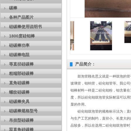
碳棒
各种产品图片
硅碳棒使用说明书
1800度硅钼棒
硅碳棒功率
硅碳棒电阻
等直径硅碳棒
产品简介：
粗端部硅碳棒
鼓泡管顾名思义就是一种鼓泡的管子
直角硅碳棒
玻璃管，钼钨管，硅化钼管等。我公司
钼棒材料一样是二硅化钼粉，钼含量在
螺纹硅碳棒
度，所以硅化钼鼓泡管实际耐温可以用
硅碳棒夹具
显的作用。
硅碳棒规格型号
硅化钼鼓泡管的规格标示法为：直径X长
与生产工艺的制约，直径小、长度大的
吊挂型硅碳棒
品较多，所以在选用二硅化钼鼓泡管时，建
双直角硅碳棒