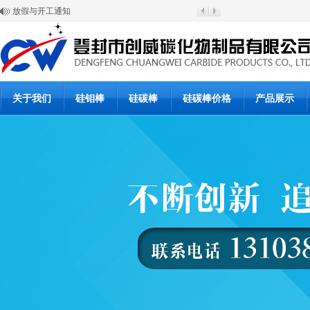
硅碳棒涨价通知
登封市创威高温材料有限公司
6月20日硅碳棒批发价格
6月19日硅碳棒价格
硅碳棒使用说明书
硅碳棒使用说明书
硅碳棒复产公告
硅碳棒停产通知
关于我们
硅钼棒
硅碳棒
硅碳棒价格
产品展示
硅碳棒价格下浮调整通知
放假与开工通知