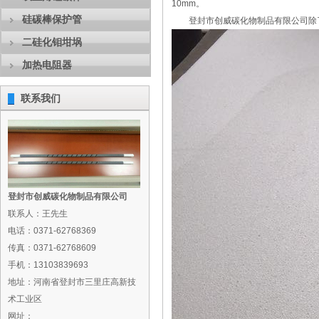
10mm。
硅碳棒保护管
登封市创威碳化物制品有限公司除了
二硅化钼坩埚
加热电阻器
联系我们
登封市创威碳化物制品有限公司
联系人：王先生
电话：0371-62768369
传真：0371-62768609
手机：13103839693
地址：河南省登封市三里庄高新技
术工业区
网址：