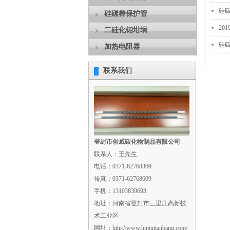
硅
硅碳棒保护管
20
二硅化钼坩埚
硅
加热电阻器
联系我们
登封市创威碳化物制品有限公司
联系人：王先生
电话：0371-62768369
传真：0371-62768609
手机：13103839693
地址：河南省登封市三里庄高新技
术工业区
网址：http://www.hnguitanbang.com/