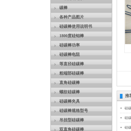
碳棒
各种产品图片
硅碳棒使用说明书
1800度硅钼棒
硅碳棒功率
硅碳棒电阻
等直径硅碳棒
粗端部硅碳棒
直角硅碳棒
螺纹硅碳棒
推
硅碳棒夹具
硅
硅碳棒规格型号
硅
吊挂型硅碳棒
硅
双直角硅碳棒