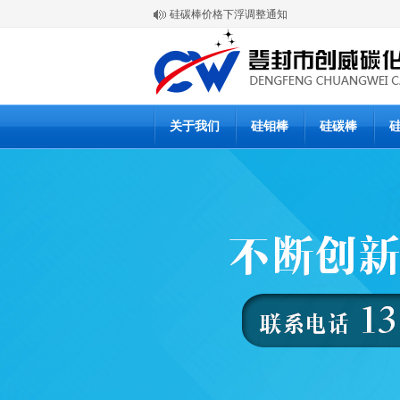
硅碳棒价格下浮调整通知
放假与开工通知
硅碳棒涨价通知
登封市创威高温材料有限公司
6月20日硅碳棒批发价格
6月19日硅碳棒价格
硅碳棒使用说明书
硅碳棒使用说明书
硅碳棒复产公告
关于我们
硅钼棒
硅碳棒
硅碳棒停产通知