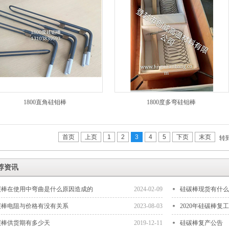
1800直角硅钼棒
1800度多弯硅钼棒
首页
上页
1
2
3
4
5
下页
末页
转
荐资讯
碳棒在使用中弯曲是什么原因造成的
2024-02-09
硅碳棒现货有什么
碳棒电阻与价格有没有关系
2023-08-03
2020年硅碳棒复
碳棒供货期有多少天
2019-12-11
硅碳棒复产公告