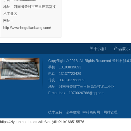
地址：河南省登封市三里庄高新技
术工业区
网址：
http://www.hnguitanbang.com/
关于我们
产品展示
CopyRight © 2018 All Rights Reserved
手机：13103839693
电话：13137723429
传真：0371-62768609
地址：河南省登封市三里庄高新技术工业区
E-mail box：1070026766@qq.com
技术支持：
牵牛建站
|
中科商务网
|
网站管理
https://ziyuan.baidu.com/site/verifyfile?id=168515576