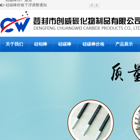
硅碳棒价格下浮调整通知
放假与开工通知
硅碳棒涨价通知
登封市创威高温材料有限公司
6月20日硅碳棒批发价格
6月19日硅碳棒价格
硅碳棒使用说明书
硅碳棒使用说明书
关于我们
硅钼棒
硅碳棒
硅碳棒价格
产品展示
硅碳棒复产公告
硅碳棒停产通知